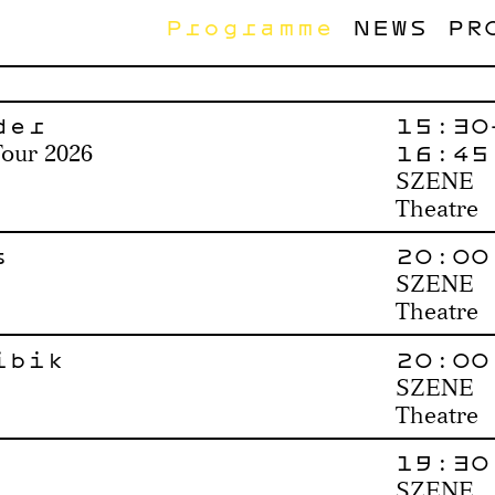
Programme
NEWS
PR
der
15:30
16:45
Tour 2026
SZENE
Theatre
s
20:00
SZENE
Theatre
ibik
20:00
SZENE
Theatre
19:30
SZENE