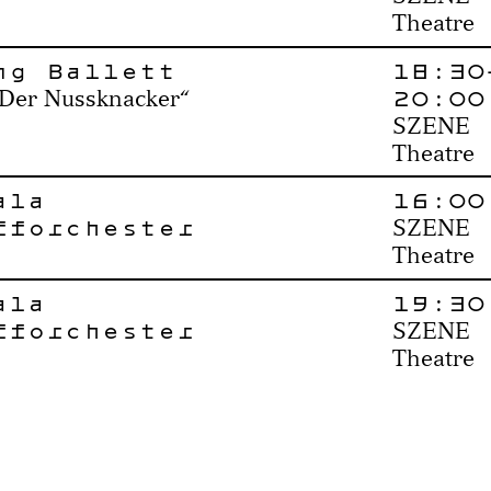
Theatre
ng Ballett
18:30
20:00
 „Der Nussknacker“
SZENE
Theatre
ala
16:00
fforchester
SZENE
Theatre
ala
19:30
fforchester
SZENE
Theatre