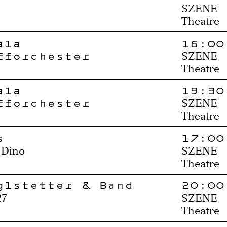
SZENE
Theatre
ala
16:00
fforchester
SZENE
Theatre
ala
19:30
fforchester
SZENE
Theatre
s
17:00
 Dino
SZENE
Theatre
glstetter & Band
20:00
27
SZENE
Theatre