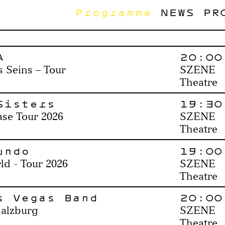
Programme
NEWS
PR
A
20:00
s Seins – Tour
SZENE
Theatre
Sisters
19:30
se Tour 2026
SZENE
Theatre
undo
19:00
ld - Tour 2026
SZENE
Theatre
s Vegas Band
20:00
Salzburg
SZENE
Theatre