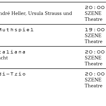
20:00
dré Heller, Ursula Strauss und
SZENE
Theatre
Muthspiel
19:00
SZENE
Theatre
taliana
20:00
acht
SZENE
Theatre
di-Trio
20:00
SZENE
Theatre