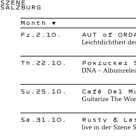
SZENE
SALZBURG
Month
Fr.2.10.
AUT of ORD
Leichtdichtheit de
Th.22.10.
Poxrucker 
DNA – Albumrelea
Su.25.10.
Café Del M
Guitarize The Wor
Sa.31.10.
Rusty & La
live in der Szene 