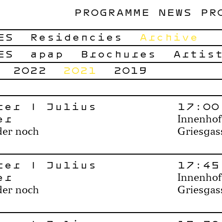
PROGRAMME
NEWS
PR
ES
Residencies
Archive
ES
apap
Brochures
Artis
2022
2021
2019
rer | Julius
17:00
er
Innenhof
der noch
Griesgas
rer | Julius
17:45
er
Innenhof
der noch
Griesgas