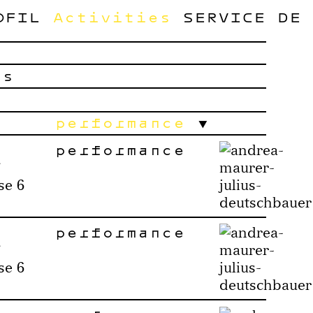
OFIL
Activities
SERVICE
DE
ts
performance
performance
se 6
performance
se 6