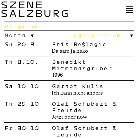
SZENE
SALZBURG
Programme
Month
cabaret/com…
Su.20.9.
Enis Bešlagić
Da sam ja neko
Th.8.10.
Benedikt
Mitmannsgruber
1996
Sa.10.10.
Gernot Kulis
Ich kann nicht anders
Th.29.10.
Olaf Schubert &
Freunde
Jetzt oder now
Fr.30.10.
Olaf Schubert &
Freunde