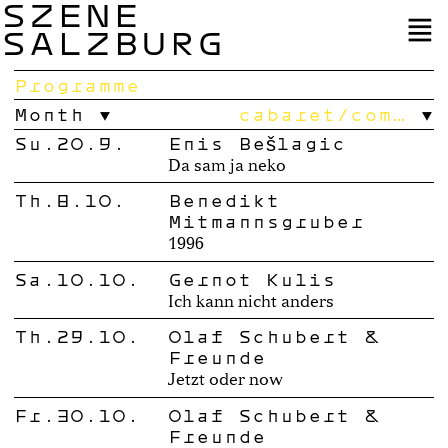
SZENE
SALZBURG
Programme
Month
cabaret/com…
Su.20.9.
Enis Bešlagić
Da sam ja neko
Th.8.10.
Benedikt
Mitmannsgruber
1996
Sa.10.10.
Gernot Kulis
Ich kann nicht anders
Th.29.10.
Olaf Schubert &
Freunde
Jetzt oder now
Fr.30.10.
Olaf Schubert &
Freunde