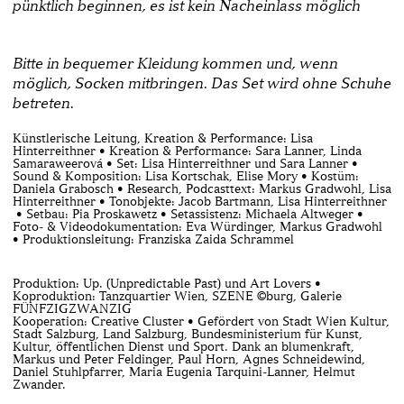
pünktlich beginnen, es ist
kein Nacheinlass möglich
Bitte in bequemer Kleidung kommen und, wenn
möglich, Socken mitbringen.
Das Set wird ohne Schuhe
betreten.
Künstlerische Leitung, Kreation & Performance: Lisa
Hinterreithner • Kreation & Performance: Sara Lanner, Linda
Samaraweerová • Set: Lisa Hinterreithner und Sara Lanner •
Sound & Komposition: Lisa Kortschak, Elise Mory • Kostüm:
Daniela Grabosch • Research, Podcasttext: Markus Gradwohl, Lisa
Hinterreithner • Tonobjekte: Jacob Bartmann, Lisa Hinterreithner
• Setbau: Pia Proskawetz • Setassistenz: Michaela Altweger •
Foto- & Videodokumentation: Eva Würdinger, Markus Gradwohl
• Produktionsleitung: Franziska Zaida Schrammel
Produktion: Up. (Unpredictable Past) und Art Lovers •
Koproduktion: Tanzquartier Wien, SZENE ©burg, Galerie
FÜNFZIGZWANZIG
Kooperation: Creative Cluster • Gefördert von Stadt Wien Kultur,
Stadt Salzburg, Land Salzburg, Bundesministerium für Kunst,
Kultur, öffentlichen Dienst und Sport. Dank an blumenkraft,
Markus und Peter Feldinger, Paul Horn, Agnes Schneidewind,
Daniel Stuhlpfarrer, Maria Eugenia Tarquini-Lanner, Helmut
Zwander.