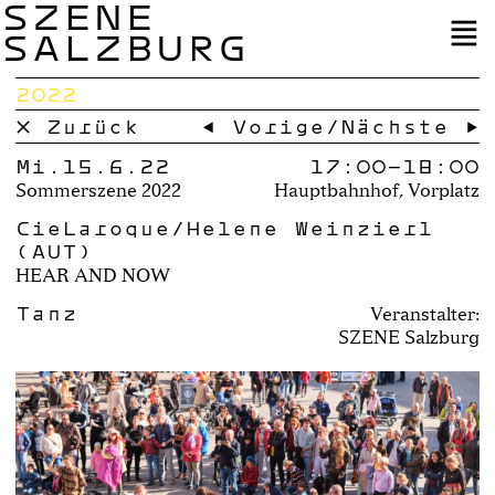
SZENE
SALZBURG
2022
× Zurück
← Vorige
/
Nächste →
Mi.15.6.22
17:00–
18:00
Sommerszene 2022
Hauptbahnhof, Vorplatz
CieLaroque/Helene Weinzierl
(AUT)
HEAR AND NOW
Tanz
Veranstalter:
SZENE Salzburg