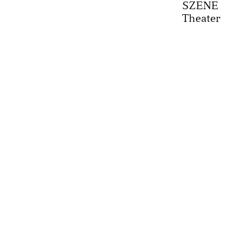
SZENE
Theater
Newsletter
Presse
Kont
 +43 662 843448