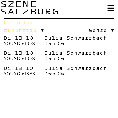
SZENE
SALZBURG
Kalender
zukünftig
Genre
Di.13.10.
Julia Schwarzbach
YOUNG VIBES
Deep Dive
Di.13.10.
Julia Schwarzbach
YOUNG VIBES
Deep Dive
Di.13.10.
Julia Schwarzbach
YOUNG VIBES
Deep Dive