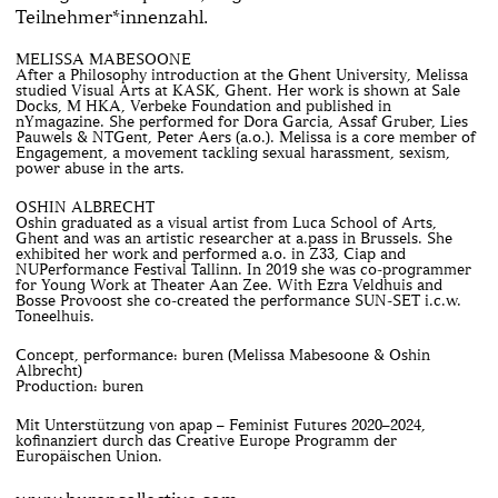
Teilnehmer*innenzahl.
MELISSA MABESOONE
After a Philosophy introduction at the Ghent University, Melissa
studied Visual Arts at KASK, Ghent. Her work is shown at Sale
Docks, M HKA, Verbeke Foundation and published in
nYmagazine. She performed for Dora Garcia, Assaf Gruber, Lies
Pauwels & NTGent, Peter Aers (a.o.). Melissa is a core member of
Engagement, a movement tackling sexual harassment, sexism,
power abuse in the arts.
OSHIN ALBRECHT
Oshin graduated as a visual artist from Luca School of Arts,
Ghent and was an artistic researcher at a.pass in Brussels. She
exhibited her work and performed a.o. in Z33, Ciap and
NUPerformance Festival Tallinn. In 2019 she was co-programmer
for Young Work at Theater Aan Zee. With Ezra Veldhuis and
Bosse Provoost she co-created the performance SUN-SET i.c.w.
Toneelhuis.
Concept, performance: buren (Melissa Mabesoone & Oshin
Albrecht)
Production: buren
Mit Unterstützung von apap – Feminist Futures 2020–2024,
kofinanziert durch das Creative Europe Programm der
Europäischen Union.