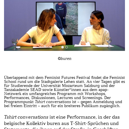
©buren
Überlappend mit dem Feminist Futures Festival findet die Feminist
School rund um die Stadtgalerie Lehen statt. An vier Tagen gibt es
für Studierende der Universität Mozarteum Salzburg und der
Tanzakademie SEAD sowie Künstler*innen aus dem apap-
Netzwerk ein umfangreiches Programm mit Workshops,
Performances, Diskussionen, Lectures und Screenings. Der
Programmpunkt
T­shirt conversations
ist – gegen Anmeldung und
bei freiem Eintritt – auch für ein breiteres Publikum zugänglich.
ist eine Performance, in der das
T­shirt conversations
belgische Kollektiv buren aus T-Shirt-Sprüchen und