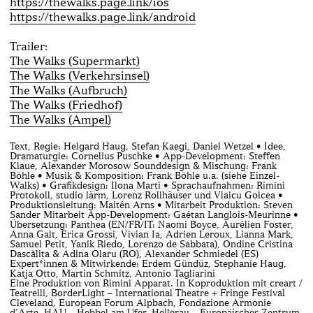
https://thewalks.page.link/ios
https://thewalks.page.link/android
Trailer:
The Walks (Supermarkt)
The Walks (Verkehrsinsel)
The Walks (Aufbruch)
The Walks (Friedhof)
The Walks (Ampel)
Text, Regie: Helgard Haug, Stefan Kaegi, Daniel Wetzel • Idee,
Dramaturgie: Cornelius Puschke • App-Development: Steffen
Klaue, Alexander Morosow Sounddesign & Mischung: Frank
Böhle • Musik & Komposition: Frank Böhle u.a. (siehe Einzel-
Walks) • Grafikdesign: Ilona Marti • Sprachaufnahmen: Rimini
Protokoll, studio lärm, Lorenz Rollhäuser und Vlaicu Golcea •
Produktionsleitung: Maitén Arns • Mitarbeit Produktion: Steven
Sander Mitarbeit App-Development: Gaétan Langlois-Meurinne •
Übersetzung: Panthea (EN/FR/IT: Naomi Boyce, Aurélien Foster,
Anna Galt, Erica Grossi, Vivian Ia, Adrien Leroux, Lianna Mark,
Samuel Petit, Yanik Riedo, Lorenzo de Sabbata), Ondine Cristina
Dascălița & Adina Olaru (RO), Alexander Schmiedel (ES)
Expert*innen & Mitwirkende: Erdem Gündüz, Stephanie Haug,
Katja Otto, Martin Schmitz, Antonio Tagliarini
Eine Produktion von Rimini Apparat. In Koproduktion mit creart /
Teatrelli, BorderLight – International Theatre + Fringe Festival
Cleveland, European Forum Alpbach, Fondazione Armonie
d’Arte, HAU – Hebbel am Ufer, Hellerau – Europäisches Zentrum