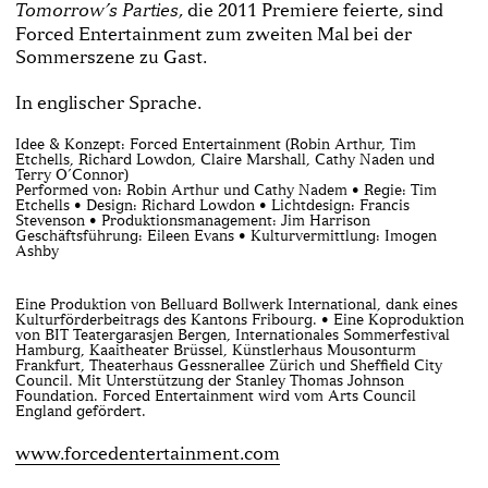
, die 2011 Premiere feierte, sind
Tomorrow’s Parties
Forced Entertainment zum zweiten Mal bei der
Sommerszene zu Gast.
In englischer Sprache.
Idee & Konzept: Forced Entertainment (Robin Arthur, Tim
Etchells, Richard Lowdon, Claire Marshall, Cathy Naden und
Terry O’Connor)
Performed von: Robin Arthur und Cathy Nadem • Regie: Tim
Etchells • Design: Richard Lowdon • Lichtdesign: Francis
Stevenson • Produktionsmanagement: Jim Harrison
Geschäftsführung: Eileen Evans • Kulturvermittlung: Imogen
Ashby
Eine Produktion von Belluard Bollwerk International, dank eines
Kulturförderbeitrags des Kantons Fribourg. • Eine Koproduktion
von BIT Teatergarasjen Bergen, Internationales Sommerfestival
Hamburg, Kaaitheater Brüssel, Künstlerhaus Mousonturm
Frankfurt, Theaterhaus Gessnerallee Zürich und Sheffield City
Council. Mit Unterstützung der Stanley Thomas Johnson
Foundation. Forced Entertainment wird vom Arts Council
England gefördert.
www.forcedentertainment.com