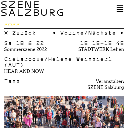
SZENE
SALZBURG
2022
× Zurück
← Vorige
/
Nächste →
Sa.18.6.22
15:15–
15:45
Sommerszene 2022
STADTWERK Lehen
CieLaroque/Helene Weinzierl
(AUT)
HEAR AND NOW
Tanz
Veranstalter:
SZENE Salzburg