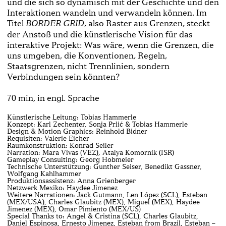
und die sich so dynamisch mit der Geschichte und den
Interaktionen wandeln und verwandeln können. Im
Titel
, also Raster aus Grenzen, steckt
BORDER GRID
der Anstoß und die künstlerische Vision für das
interaktive Projekt: Was wäre, wenn die Grenzen, die
uns umgeben, die Konventionen, Regeln,
Staatsgrenzen, nicht Trennlinien, sondern
Verbindungen sein könnten?
70 min, in engl. Sprache
Künstlerische Leitung: Tobias Hammerle
Konzept: Karl Zechenter, Sonja Prlić & Tobias Hammerle
Design & Motion Graphics: Reinhold Bidner
Requisiten: Valerie Eicher
Raumkonstruktion: Konrad Seiler
Narration: Mara Vivas (VEZ), Atalya Komornik (ISR)
Gameplay Consulting: Georg Hobmeier
Technische Unterstützung: Gunther Seiser, Benedikt Gassner,
Wolfgang Kahlhammer
Produktionsassistenz: Anna Grienberger
Netzwerk Mexiko: Haydee Jimenez
Weitere Narrationen: Jack Gutmann, Len López (SCL), Esteban
(MEX/USA), Charles Glaubitz (MEX), Miguel (MEX), Haydee
Jimenez (MEX), Omar Pimiento (MEX/US)
Special Thanks to: Angel & Cristina (SCL), Charles Glaubitz,
Daniel Espinosa, Ernesto Jimenez, Esteban from Brazil, Esteban –