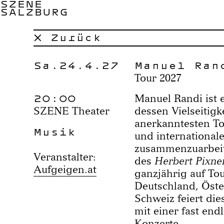
SZENE
SALZBURG
× Zurück
Sa.24.4.27
Manuel Ran
Tour 2027
20:00
Manuel Randi ist e
SZENE Theater
dessen Vielseitigk
anerkanntesten To
Musik
und international
zusammenzuarbeite
Veranstalter:
des
Herbert Pixner
Aufgeigen.at
ganzjährig auf Tou
Deutschland, Öster
Schweiz feiert di
mit einer fast end
Konzerte.