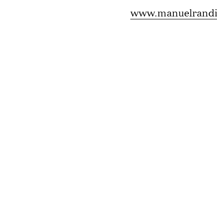
www.manuelrand
Impressum
Datenschutz
SZENE Salzburg
Tel: