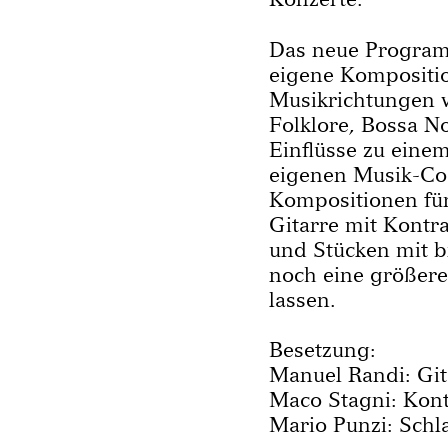
Das neue Programm
eigene Kompositio
Musikrichtungen w
Folklore, Bossa N
Einflüsse zu eine
eigenen Musik-Coc
Kompositionen für
Gitarre mit Kontr
und Stücken mit b
noch eine größere
lassen.
Besetzung:
Manuel Randi: Git
Maco Stagni: Kon
Mario Punzi: Schl