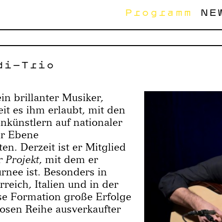
Programm
NE
di-Trio
in brillanter Musiker,
eit es ihm erlaubt, mit den
nkünstlern auf nationaler
er Ebene
n. Derzeit ist er Mitglied
 Projekt
, mit dem er
rnee ist. Besonders in
reich, Italien und in der
ese Formation große Erfolge
losen Reihe ausverkaufter