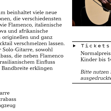
 beinhaltet viele neue
nen, die verschiedensten
ie Flamenco, italienische
ova und afrikanische
m originellen und ganz
ktail verschmelzen lassen.
Tickets
 Solo-Gitarre, sowohl
Normalpreis
abass, die neben Flamenco
Kinder bis 1
rasilianischem Einfluss
 Bandbreite erklingen
Bitte nutzen 
ausgedruckte
arre
trabass
agzeug