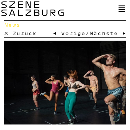
SZENE
SALZBURG
News
× Zurück
← Vorige
/
Nächste →