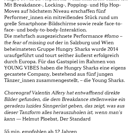
Mit Breakdance-, Locking-, Popping- und Hip Hop-
Moves auf höchstem Niveau erschaffen fünf
Performer_innen ein mitreißendes Stück rund um
grelle Smartphone-Bildschirme sowie reale face-to-
face- und body-to-body-Interaktion.
Die mehrfach ausgezeichnete Performance
#fomo –
der in Salzburg und Wien
the fear of missing out
beheimateten Gruppe Hungry Sharks wurde 2014
uraufgeführt und tourt seither äußerst erfolgreich
durch Europa. Für das Gastspiel im Rahmen von
YOUNG VIBES haben die Hungry Sharks eine eigens
gecastete Company, bestehend aus fünf jungen
Tänzer_innen zusammengestellt, – die Young Sharks.
Choreograf Valentin Alfery hat entwaffnend direkte
Bilder gefunden, die dem Breakdance stellenweise ein
geradezu luzides Sinngerüst geben, das zeigt, was aus
dieser Tanzform alles herauszuholen ist, wenn man's
Helmut Ploebst, Der Standard
kann —
55 min, empfohlen ab 12 Jahren