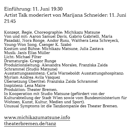
Einführung: 11. Juni 19:30
Artist Talk moderiert von Marijana Schneider: 11. Juni
21:45
Konzept, Regie, Choreographie: Michikazu Matsune
Von und mit: Aaron Samuel Davis, Gabrio Gabrielli, Maria
Pasadaki, Nora Ronge, Andor Rusu, Waithera Lena Schreyeck,
Young-Won Song, Csenger K. Szabó
Kostüm und Bühne: Michikazu Matsune, Julia Zastava
Musik: Janis Elias Müller
Licht: Michael Filter
Dramaturgie: Gregor Runge
Produktionsleitung: Alexandra Morales, Franziska Zaida
Schrammel (Studio Matsune)
Ausstattungsassistenz: Carla Warneboldt Ausstattungshospitanz:
Myriam Andrea Avila Vásquez
Übersetzung Übertitel: Franziska Zaida Schrammel
Inspizienz: Lena Maire
Produktion: Theater Bremen.
In Kooperation mit Studio Matsune (gefördert von der
Kulturabteilung der Stadt Wien sowie vom Bundesministerium für
Wohnen, Kunst, Kultur, Medien und Sport).
Unusual Symptoms ist die Tanzkompanie des Theater Bremen.
www.michikazumatsune.info
theaterbremen.de/tanz