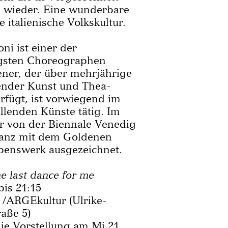
n wieder. Eine wunderbare
 italienische Volkskultur.
ni ist einer der
gs­ten Choreographen
ener, der über mehrjährige
ender Kunst und Thea­
rfügt, ist vorwiegend im
llenden Künste tätig. Im
r von der Biennale Venedig
Tanz mit dem Goldenen
ebenswerk ausgezeichnet.
e last dance for me
bis 21:15
 /ARGEkultur (Ulrike-
aße 5)
ie Vorstellung am Mi 21.