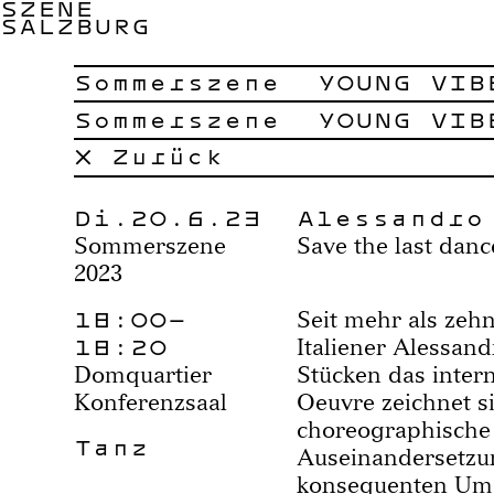
SZENE
SALZBURG
Sommerszene
YOUNG VIB
Sommerszene
YOUNG VIB
× Zurück
Di.20.6.23
Alessandro
Sommerszene
Save the last danc
2023
18:00–
Seit mehr als zehn
18:20
Italiener Alessand
Domquartier
Stücken das intern
Konferenzsaal
Oeuvre zeichnet s
choreographische 
Tanz
Auseinandersetzu
konsequenten Umga