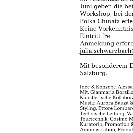
Juni geben die be
Workshop, bei de
Polka Chinata erl
Keine Vorkenntnis
Eintritt frei
Anmeldung erforde
julia.schwarzbac
Mit besonderem 
Salzburg.
Idee & Konzept: Alessa
Mit: Gianmaria Borzill
Künstlerische Kollabor
Musik: Aurora Bauzà &
Styling: Ettore Lombar
Technische Leitung: Val
Tourtechnik: Cosimo M
Kuratorin, Promotion &
Administration, Produ