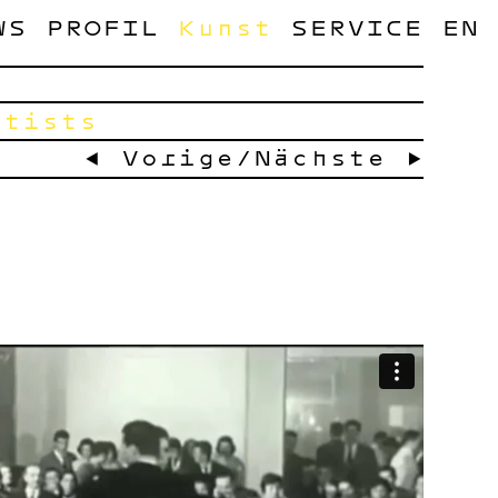
WS
PROFIL
Kunst
SERVICE
EN
rtists
← Vorige
/
Nächste →