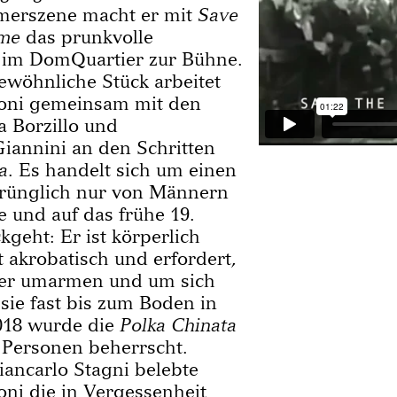
mersze­ne macht er mit
Save
 me
das prunk­volle
im DomQuartier zur Bühne.
ewöhnliche Stück arbeitet
roni gemeinsam mit den
 Bor­zillo und
iannini an den Schritten
a
. Es handelt sich um einen
rünglich nur von Männern
e und auf das frühe 19.
geht: Er ist körperlich
t akrobatisch und erfor­dert,
nzer umarmen und um sich
sie fast bis zum Boden in
018 wurde die
Polka Chinata
 Personen beherrscht.
ncarlo Stagni beleb­te
oni die in Vergessenheit