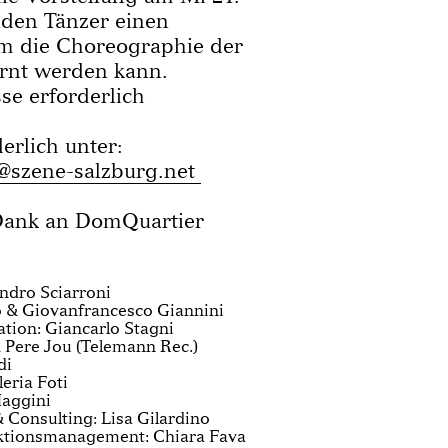
iden Tänzer einen
m die Choreographie der
ernt werden kann.
se erforderlich
rlich unter:
h@szene-salzburg.net
Dank an DomQuartier
ndro Sciarroni
o & Giovanfrancesco Giannini
ation: Giancarlo Stagni
 Pere Jou (Telemann Rec.)
di
eria Foti
aggini
 Consulting: Lisa Gilardino
ktionsmanagement: Chiara Fava