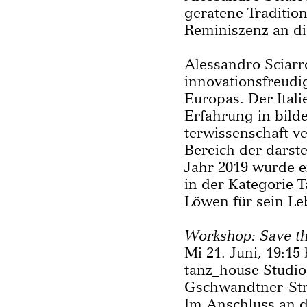
geratene Traditio
Reminiszenz an die
Alessandro Sciarro
innovationsfreudi
Europas. Der Itali
Erfahrung in bild
terwissenschaft ve
Bereich der darste
Jahr 2019 wurde e
in der Kategorie 
Löwen für sein L
Workshop: Save th
Mi 21. Juni, 19:15 
tanz_house Studio
Gschwandtner-Str
Im Anschluss an d