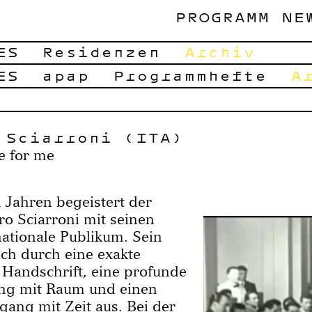
PROGRAMM
NE
ES
Residenzen
Archiv
ES
apap
Programmhefte
A
 Sciarroni (ITA)
e for me
 Jahren begeistert der
ro Sciarroni mit seinen
a­tionale Publikum. Sein
ich durch eine exakte
Handschrift, eine profunde
ng mit Raum und einen
ng mit Zeit aus. Bei der