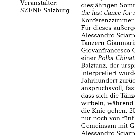
Veranstalter:
diesjährigen Som
SZENE Salzburg
the last dance for
Konferenzzimmer 
Für dieses außerg
Alessandro Sciar
Tänzern Gianmaria
Giovanfrancesco G
einer
Polka Chinat
Balztanz, der ursp
interpretiert wurd
Jahrhundert zurück
anspruchsvoll, fas
dass sich die Tä
wirbeln, während 
die Knie gehen. 2
nur noch von fünf
Gemeinsam mit Gia
Alessandro Sciarr