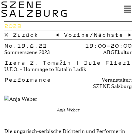
SZENE
SALZBURG
2023
× Zurück
← Vorige
/
Nächste →
Mo.19.6.23
19:00–
20:00
Sommerszene 2023
ARGEkultur
Irena Z. Tomažin | Jule Flierl
U.F.O. – Hommage to Katalin Ladik
Performance
Veranstalter:
SZENE Salzburg
Anja Weber
Die ungarisch­-serbische Dichterin und Performe­rin