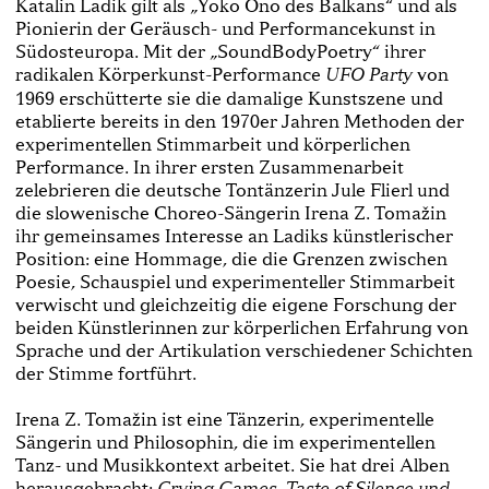
Katalin Ladik gilt als „Yoko Ono des Balkans“ und als
Pionierin der Geräusch-­ und Performancekunst in
Südosteuropa. Mit der „SoundBodyPoetry“ ihrer
radikalen Körperkunst­-Performance
von
UFO Party
1969 erschütterte sie die damalige Kunstszene und
etablier­te bereits in den 1970er Jahren Methoden der
experi­mentellen Stimmarbeit und körperlichen
Performance. In ihrer ersten Zusammenarbeit
zelebrieren die deut­sche Tontänzerin Jule Flierl und
die slowenische Choreo­-Sängerin Irena Z. Tomažin
ihr gemeinsames Inter­esse an Ladiks künstlerischer
Position: eine Hommage, die die Grenzen zwischen
Poesie, Schauspiel und ex­perimenteller Stimmarbeit
verwischt und gleichzeitig die eigene Forschung der
beiden Künstlerinnen zur kör­perlichen Erfahrung von
Sprache und der Artikulation verschiedener Schichten
der Stimme fortführt.
Irena Z. Tomažin ist eine Tänzerin, experimentelle
Sän­gerin und Philosophin, die im experimentellen
Tanz-­ und Musikkontext arbeitet. Sie hat drei Alben
heraus­gebracht:
Crying Games, Taste of Silence und