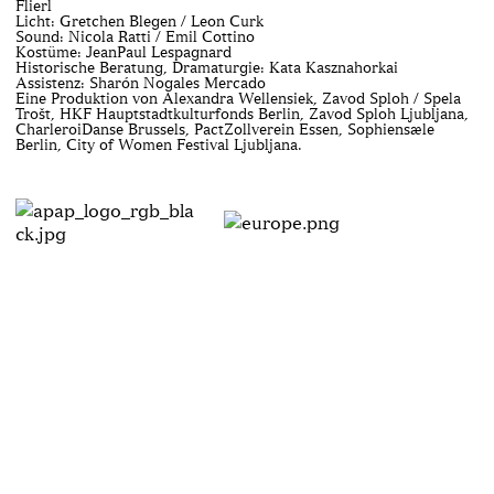
Flierl
Licht: Gretchen Blegen / Leon Curk
Sound: Nicola Ratti / Emil Cottino
Kostüme: Jean­Paul Lespagnard
Historische Beratung, Dramaturgie: Kata Kasznahorkai
Assistenz: Sharón Nogales Mercado
Eine Produktion von Alexandra Wellensiek, Zavod Sploh / Spela
Trošt, HKF Hauptstadtkulturfonds Berlin, Zavod Sploh Ljubljana,
CharleroiDanse Brussels, Pact­Zollverein Essen, Sophiensæle
Berlin, City of Women Festival Ljubljana.