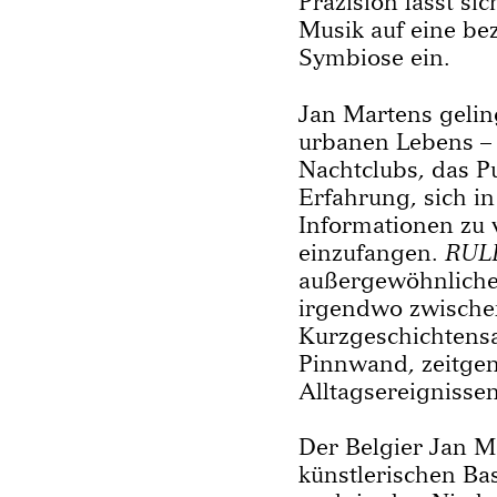
Präzision lässt si
Musik auf eine b
Symbiose ein.
Jan Martens geling
urbanen Lebens –
Nachtclubs, das Pu
Erfahrung, sich in
Informationen zu v
einzufangen.
RUL
außergewöhnliche
irgendwo zwische
Kurzgeschichten
Pinnwand, zeitge
Alltagsereignissen
Der Belgier Jan M
künstlerischen Bas