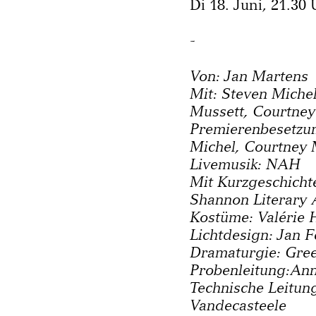
Di 18. Juni, 21.30
-
Von: Jan Martens
Mit: Steven Miche
Mussett, Courtne
Premierenbesetzun
Michel, Courtney
Livemusik: NAH
Mit Kurzgeschicht
Shannon Literary 
Kostüme: Valérie 
Lichtdesign: Jan 
Dramaturgie: Gree
Probenleitung:Ann
Technische Leitun
Vandecasteele