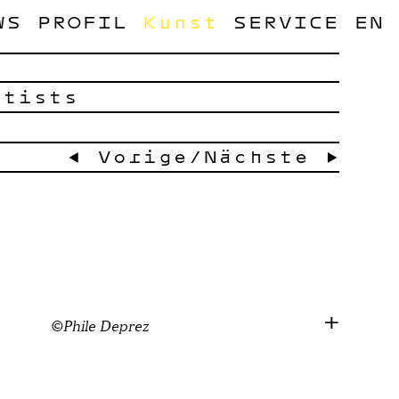
WS
PROFIL
Kunst
SERVICE
EN
rtists
← Vorige
/
Nächste →
©Phile Deprez