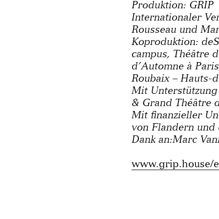
Produktion: GRIP
Internationaler Ve
Rousseau und Mar
Koproduktion: deSi
campus, Théâtre de 
d’Automne à Pari
Roubaix – Hauts-d
Mit Unterstützun
& Grand Théâtre 
Mit finanzieller U
von Flandern und
Dank an:Marc Van
www.grip.house/e