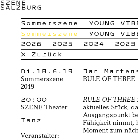
SZENE
SALZBURG
Sommerszene
YOUNG VIB
Sommerszene
YOUNG VIB
2026
2025
2024
2023
× Zurück
Di.18.6.19
Jan Marten
Sommerszene
RULE OF THREE
2019
20:00
RULE OF THREE
SZENE Theater
aktuelles Stück, d
Ausgangspunkt be
Tanz
Fähigkeit nimmt, 
Moment zum nächs
Veranstalter: