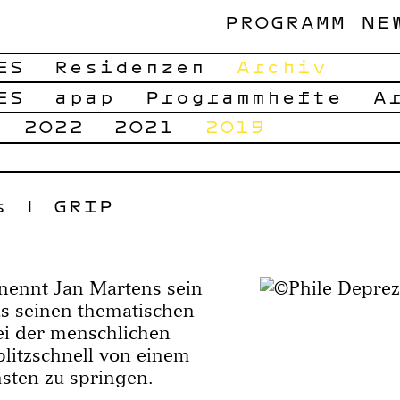
PROGRAMM
NE
ES
Residenzen
Archiv
ES
apap
Programmhefte
A
2022
2021
2019
s | GRIP
nennt Jan Martens sein
as seinen thematischen
i der menschlichen
blitzschnell von einem
ten zu springen.