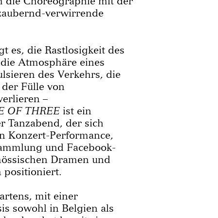
ch die Choreographie mit der
ezaubernd-verwirrende
t es, die Rastlosigkeit des
 die Atmosphäre eines
lsieren des Verkehrs, die
 der Fülle von
erlieren –
E OF THREE
ist ein
r Tanzabend, der sich
n Konzert-Performance,
sammlung und Facebook-
nössischen Dramen und
 positioniert.
artens, mit einer
is sowohl in Belgien als