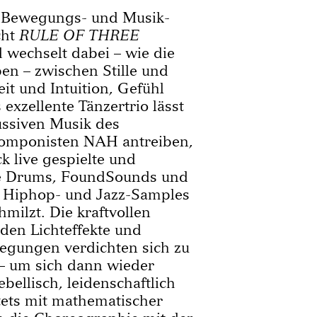
 Bewegungs- und Musik-
cht
RULE OF THREE
wechselt dabei – wie die
eben – zwischen Stille und
it und Intuition, Gefühl
exzellente Tänzertrio lässt
ussiven Musik des
omponisten NAH antreiben,
ck live gespielte und
e Drums, FoundSounds und
, Hiphop- und Jazz-Samples
milzt. Die kraftvollen
en Lichteffekte und
gungen verdichten sich zu
– um sich dann wieder
bellisch, leidenschaftlich
stets mit mathematischer