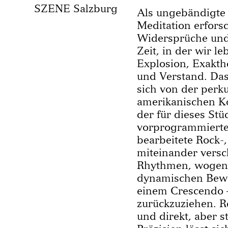
SZENE Salzburg
Als ungebändigte
Meditation erfors
Widersprüche und 
Zeit, in der wir l
Explosion, Exakthe
und Verstand. Das 
sich von der perk
amerikanischen K
der für dieses Stü
vorprogrammiert
bearbeitete Rock-
miteinander versch
Rhythmen, wogend
dynamischen Bewe
einem Crescendo 
zurückzuziehen. Re
und direkt, aber 