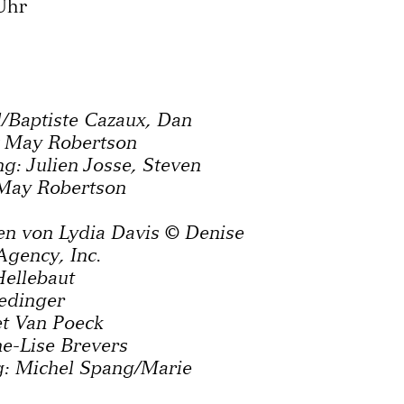
 Uhr
l/Baptiste Cazaux, Dan
y May Robertson
g: Julien Josse, Steven
 May Robertson
en von Lydia Davis © Denise
Agency, Inc.
Hellebaut
Fedinger
t Van Poeck
e-Lise Brevers
g: Michel Spang/Marie