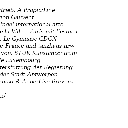
rtrieb: A Propic/Line
ion Gauvent
ngel international arts
la Ville – Paris mit Festival
s, Le Gymnase CDCN
e-France und tanzhaus nrw
g von: STUK Kunstencentrum
de Luxembourg
nterstützung der Regierung
 der Stadt Antwerpen
runxt & Anne-Lise Brevers
n/