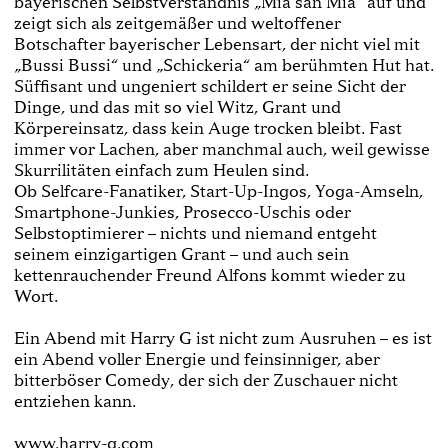
bayerischen Selbstverständnis „Mia san Mia“ auf und
zeigt sich als zeitgemäßer und weltoffener
Botschafter bayerischer Lebensart, der nicht viel mit
„Bussi Bussi“ und „Schickeria“ am berühmten Hut hat.
Süffisant und ungeniert schildert er seine Sicht der
Dinge, und das mit so viel Witz, Grant und
Körpereinsatz, dass kein Auge trocken bleibt. Fast
immer vor Lachen, aber manchmal auch, weil gewisse
Skurrilitäten einfach zum Heulen sind.
Ob Selfcare-Fanatiker, Start-Up-Ingos, Yoga-Amseln,
Smartphone-Junkies, Prosecco-Uschis oder
Selbstoptimierer – nichts und niemand entgeht
seinem einzigartigen Grant – und auch sein
kettenrauchender Freund Alfons kommt wieder zu
Wort.
Ein Abend mit Harry G ist nicht zum Ausruhen – es ist
ein Abend voller Energie und feinsinniger, aber
bitterböser Comedy, der sich der Zuschauer nicht
entziehen kann.
www.harry-g.com