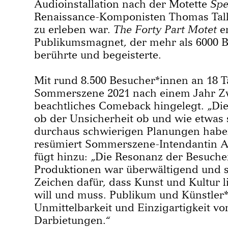
Audioinstallation nach der Motette
Spe
Renaissance-Komponisten Thomas Talli
zu erleben war.
The Forty Part Motet
er
Publikumsmagnet, der mehr als 6000 
berührte und begeisterte.
Mit rund 8.500 Besucher*innen an 18 T
Sommerszene 2021 nach einem Jahr Z
beachtliches Comeback hingelegt. „D
ob der Unsicherheit ob und wie etwas 
durchaus schwierigen Planungen haben
resümiert Sommerszene-Intendantin A
fügt hinzu: „Die Resonanz der Besuche
Produktionen war überwältigend und s
Zeichen dafür, dass Kunst und Kultur l
will und muss. Publikum und Künstler
Unmittelbarkeit und Einzigartigkeit vo
Darbietungen.“