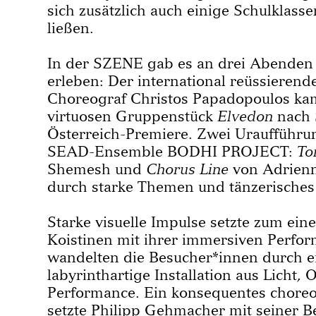
sich zusätzlich auch einige Schulklass
ließen.
In der SZENE gab es an drei Abenden
erleben: Der international reüssierend
Choreograf Christos Papadopoulos ka
virtuosen Gruppenstück
Elvedon
nach 
Österreich-Premiere. Zwei Uraufführu
SEAD-Ensemble BODHI PROJECT:
To
Shemesh und
Chorus Line
von Adrien
durch starke Themen und tänzerische
Starke visuelle Impulse setzte zum eine
Koistinen mit ihrer immersiven Perfo
wandelten die Besucher*innen durch ei
labyrinthartige Installation aus Licht,
Performance. Ein konsequentes choreo
setzte Philipp Gehmacher mit seiner