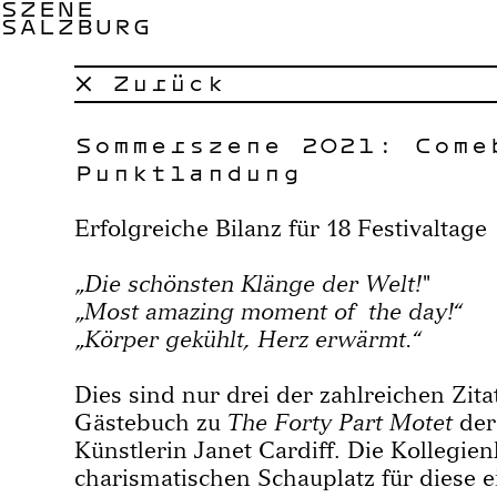
SZENE
SALZBURG
× Zurück
Sommerszene 2021: Come
Punktlandung
Erfolgreiche Bilanz für 18 Festivaltage
„
Die schönsten Klänge der Welt!
"
„
Most amazing moment of the day!
“
„
Körper gekühlt, Herz erwärmt.
“
Dies sind nur drei der zahlreichen Zit
Gästebuch zu
The Forty Part Motet
der
Künstlerin Janet Cardiff. Die Kollegi
charismatischen Schauplatz für diese e