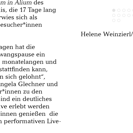
m in Alium
des
s, die 17 Tage lang
wies sich als
Besucher*innen
Helene Weinzierl
agen hat die
wangspause ein
ie monatelangen und
stattfinden kann,
 sich gelohnt“,
ngela Glechner und
r*innen zu den
ind ein deutliches
ive erlebt werden
*innen genießen die
n performativen Live-