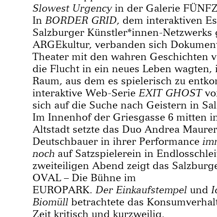
Slowest Urgency
in der Galerie FÜN
In
BORDER GRID
, dem interaktiven 
Salzburger Künstler*innen-Netzwerks g
ARGEkultur, verbanden sich Dokument
Theater mit den wahren Geschichten 
die Flucht in ein neues Leben wagten, 
Raum, aus dem es spielerisch zu entk
interaktive Web-Serie
EXIT GHOST
von
sich auf die Suche nach Geistern in Sa
Im Innenhof der Griesgasse 6 mitten i
Altstadt setzte das Duo Andrea Maurer
Deutschbauer in ihrer Performance
im
noch
auf Satzspielerein in Endlosschle
zweiteiligen Abend zeigt das Salzburg
OVAL – Die Bühne im
EUROPARK.
Der Einkaufstempel
und
I
Biomüll
betrachtete das Konsumverhalt
Zeit kritisch und kurzweilig.