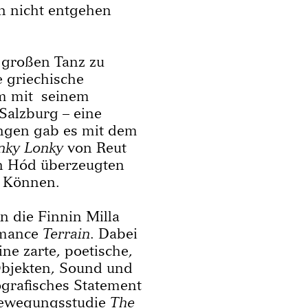
en nicht entgehen
 großen Tanz zu
e griechische
m mit seinem
Salzburg – eine
ngen gab es mit dem
nky Lonky
von Reut
n Hód überzeugten
s Können.
n die Finnin Milla
rmance
Terrain
. Dabei
ne zarte, poetische,
 Objekten, Sound und
grafisches Statement
 Bewegungsstudie
The