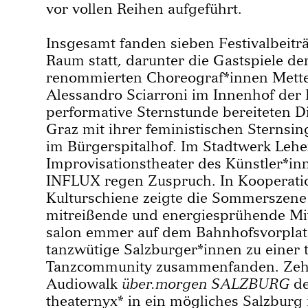
vor vollen Reihen aufgeführt.
Insgesamt fanden sieben Festivalbeiträ
Raum statt, darunter die Gastspiele de
renommierten Choreograf*innen Mette
Alessandro Sciarroni im Innenhof der 
performative Sternstunde bereiteten D
Graz mit ihrer feministischen Sternsi
im Bürgerspitalhof. Im Stadtwerk Lehe
Improvisationstheater des Künstler*i
INFLUX regen Zuspruch. In Kooperati
Kulturschiene zeigte die Sommerszen
mitreißende und energiesprühende Mi
salon emmer auf dem Bahnhofsvorplatz
tanzwütige Salzburger*innen zu einer
Tanzcommunity zusammenfanden. Zehn
Audiowalk
über.morgen SALZBURG
de
theaternyx* in ein mögliches Salzburg 