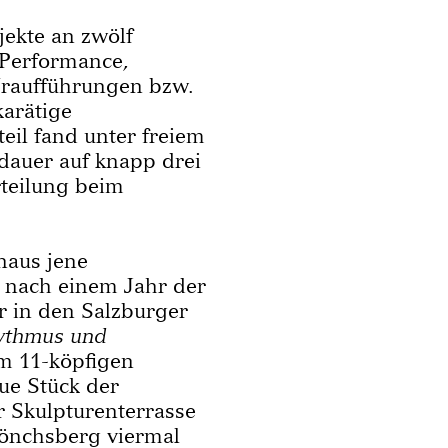
ekte an zwölf
 Performance,
 Uraufführungen bzw.
karätige
eil fand unter freiem
ldauer auf knapp drei
rteilung beim
naus jene
ng nach einem Jahr der
r in den Salzburger
ythmus und
m 11-köpfigen
ue Stück der
r Skulpturenterrasse
önchsberg viermal