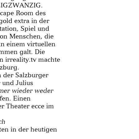
FZIGZWANZIG.
Escape Room des
old extra in der
ation, Spiel und
von Menschen, die
in einem virtuellen
ommen galt. Die
 irreality.tv machte
lzburg.
n der Salzburger
 und Julius
mer wieder weder
ifen. Einen
er Theater ecce im
ch
en in der heutigen