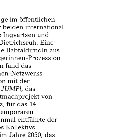
ge im öffentlichen
r beiden international
 Ingvartsen und
Dietrichsruh. Eine
ie Rabtaldirndln aus
ngerinnen-Prozession
n fand das
nnen-Netzwerks
on mit der
e
JUMP!
, das
tmachprojekt von
, für das 14
 temporären
mal entführte der
s Kollektivs
im Jahre 2050, das