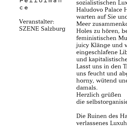
Performan
sozialistischen Lu
ce
Haludovo Palace H
warten auf Sie un
Veranstalter:
Meer zusammenko
SZENE Salzburg
Holes zu hören, b
feministischen M
juicy Klänge und 
eingeschlafene Li
und kapitalistisch
Lasst uns in den 
uns feucht und ab
horny, wütend und
damals.
Herzlich grüßen
die selbstorganis
Die Ruinen des Ha
verlassenes Luxuh