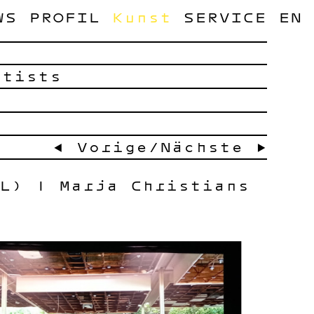
WS
PROFIL
Kunst
SERVICE
EN
rtists
← Vorige
/
Nächste →
L) | Marja Christians