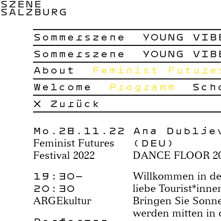
SZENE
SALZBURG
Sommerszene
YOUNG VIB
Sommerszene
YOUNG VIB
About
Feminist Future
Welcome
Programm
Sch
× Zurück
Mo.28.11.22
Ana Dublje
(DEU)
Feminist Futures
Festival 2022
DANCE FLOOR 2
19:30–
Willkommen in de
20:30
liebe Tourist*inne
ARGEkultur
Bringen Sie Sonne
werden mitten in 