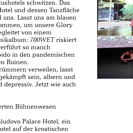
xushotels schwitzen. Das
otel und dessen Tanzfläche
d uns. Lasst uns am blauen
mmen, um unsere Glory
egleitet von einem
usikalbum:
700WET
riskiert
verführt so manch
bido in den pandemischen
en Ruinen.
Trümmern verweilen, lasst
gekämpft sein, albern und
 depressiv. Jetzt wie auch
ierten Bühnenwesen
ludovo Palace Hotel, ein
otel auf der kroatischen