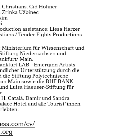
 Christians, Cid Hohner
: Zrinka Užbinec
xim
á
oduction assistance: Liesa Harzer
stians / Tender Fights Productions
: Ministerium für Wissenschaft und
 Stiftung Niedersachsen und
ankfurt/ Main.
ankfurt LAB - Emerging Artists
ndlicher Unterstützung durch die
die Stiftung Polytechnische
t am Main sowie die BHF BANK
 und Luisa Haeuser-Stiftung für
e.
 H. Catalá, Damir und Sandra
lace Hotel und alle Tourist*innen,
rlebten.
ess.com/cv/
.org