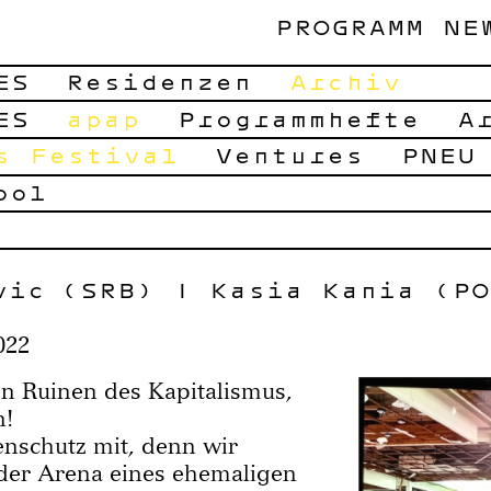
PROGRAMM
NE
ES
Residenzen
Archiv
ES
apap
Programmhefte
A
s Festival
Ventures
PNEU
ool
vić (SRB) | Kasia Kania (PO
022
n Ruinen des Kapitalismus,
n!
nschutz mit, denn wir
der Arena eines ehemaligen