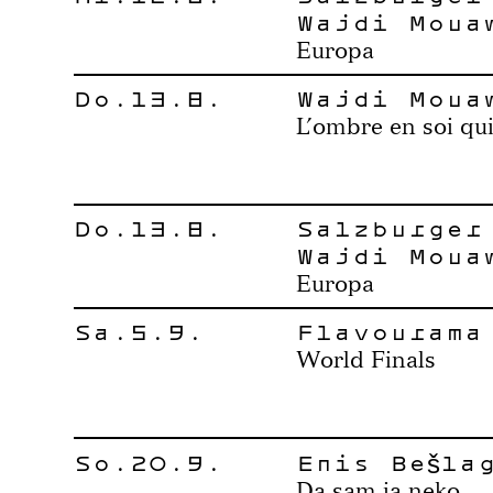
Wajdi Moua
Europa
Do.13.8.
Wajdi Moua
L’ombre en soi qui
Do.13.8.
Salzburger
Wajdi Moua
Europa
Sa.5.9.
Flavourama
World Finals
So.20.9.
Enis Bešla
Da sam ja neko