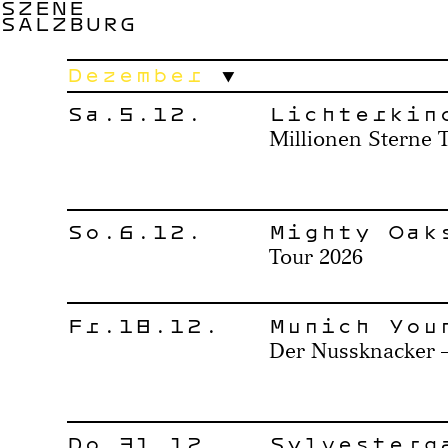
SZENE
SALZBURG
Dezember
Sa.5.12.
Lichterkin
Millionen Sterne 
So.6.12.
Mighty Oak
Tour 2026
Fr.18.12.
Munich You
Der Nussknacker –
Do.31.12.
Sylvesterg